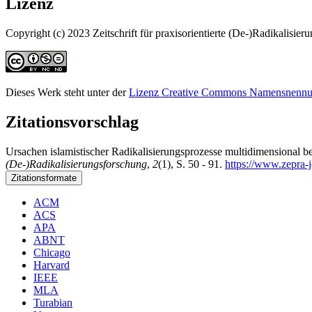
Lizenz
Copyright (c) 2023 Zeitschrift für praxisorientierte (De-)Radikalisie
Dieses Werk steht unter der
Lizenz Creative Commons Namensnennung 
Zitationsvorschlag
Ursachen islamistischer Radikalisierungsprozesse multidimensional bet
(De-)Radikalisierungsforschung
,
2
(1), S. 50 - 91.
https://www.zepra-j
Zitationsformate
ACM
ACS
APA
ABNT
Chicago
Harvard
IEEE
MLA
Turabian