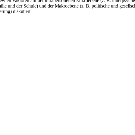
ewten Faktoren auf der intrapersonellen Mikroebene (z. B. innerpsychi
lie und der Schule) und der Makroebene (z. B. politische und gesellsch
ung) diskutiert.