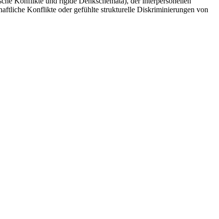
sche Konflikte und rigide Denkschemata), der interpersonellen
aftliche Konflikte oder gefühlte strukturelle Diskriminierungen von