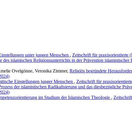
Einstellungen unter jungen Menschen
,
Zeitschrift für praxisorientiert
e des islamischen Religionsunterrichts in der Prävention islamistischer
 Amelie Ovelgönne, Veronika Zimmer,
Religiös begründete Herausforde
(2024)
itische Einstellungen junger Menschen
,
Zeitschrift für praxisorientie
Prozess der islamistischen Radikalisierung und das diesbezügliche Präv
(2024)
petenzorientierung im Studium der Islamischen Theologie
,
Zeitschrif